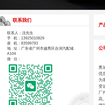
联系我们
产
联系人：沈先生
手 机：13925010829
座 机：83599793
公
地 址：广东省广州市越秀区合润汽配城
A104
微 信：
本
奥迪
优
为
变
厂
高