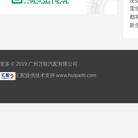
便
需
都
新
更多 © 2019 广州万联汽配有限公司
汇配提供技术支持 www.huiparts.com